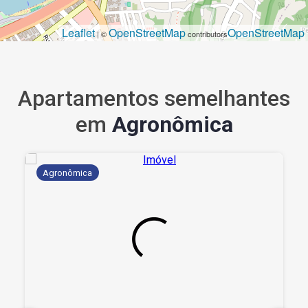
Leaflet
OpenStreetMap
OpenStreetMap
| ©
contributors
Apartamentos semelhantes
em
Agronômica
Agronômica