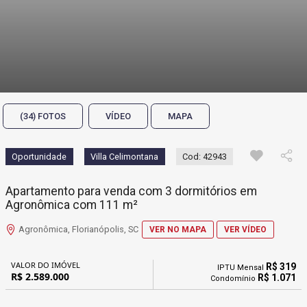
(34) FOTOS
VÍDEO
MAPA
Oportunidade
Villa Celimontana
Cod: 42943
Apartamento para venda com 3 dormitórios em
Agronômica com 111 m²
Agronômica, Florianópolis, SC
VER NO MAPA
VER VÍDEO
VALOR DO IMÓVEL
R$ 319
IPTU Mensal
R$ 2.589.000
R$ 1.071
Condomínio