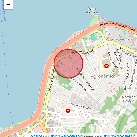
−
Leaflet
OpenStreetMap
OpenStreetMap
| ©
contributors