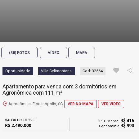
(38) FOTOS
VÍDEO
MAPA
Oportunidade
Villa Celimontana
Cod: 32564
Apartamento para venda com 3 dormitórios em
Agronômica com 111 m²
Agronômica, Florianópolis, SC
VER NO MAPA
VER VÍDEO
VALOR DO IMÓVEL
R$ 416
IPTU Mensal
R$ 2.490.000
R$ 990
Condomínio