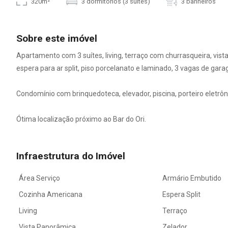
320m²
3 dormitórios (3 suítes)
3 banheiros
Sobre este imóvel
Apartamento com 3 suítes, living, terraço com churrasqueira, vist
espera para ar split, piso porcelanato e laminado, 3 vagas de gar
Condomínio com brinquedoteca, elevador, piscina, porteiro eletrônic
Ótima localização próximo ao Bar do Ori.
Infraestrutura do Imóvel
Área Serviço
Armário Embutido
Cozinha Americana
Espera Split
Living
Terraço
Vista Panorâmica
Zelador