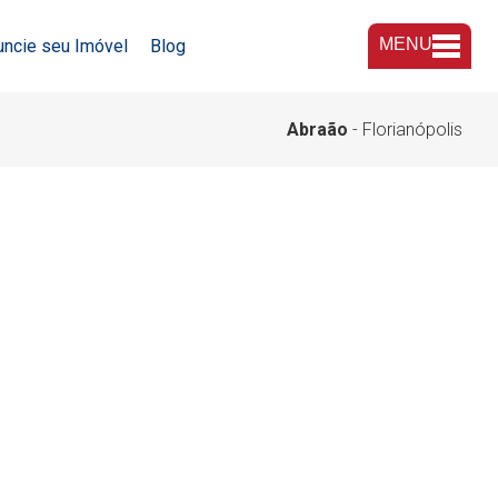
MENU
uncie seu Imóvel
Blog
A Imobiliária
Abraão
- Florianópolis
Nossas Lojas
Trabalhe Conosco