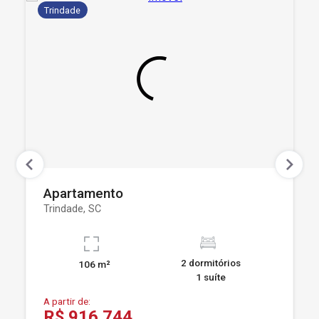
Trindade
Apartamento
Trindade, SC
2 dormitórios
106 m²
1 suíte
A partir de:
R$ 916.744