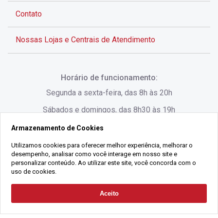
Contato
Nossas Lojas e Centrais de Atendimento
Rua Alves de Brito, 285 - Centro - Florianópolis - SC
Horário de funcionamento:
(48) 3028-8383
Segunda a sexta-feira, das 8h às 20h
Sábados e domingos, das 8h30 às 19h
Armazenamento de Cookies
Rua Lauro Linhares, 1080 - Trindade, Florianópolis -
SC
Utilizamos cookies para oferecer melhor experiência, melhorar o
desempenho, analisar como você interage em nosso site e
(48) 3220-1045
personalizar conteúdo. Ao utilizar este site, você concorda com o
uso de cookies.
2021 Copyright - Gralha Imóveis CRECI 008060/O - Todos os direitos
Aceito
Solicitar Contato
reservados
Alameda César Nascimento, 549, Salas 1, 2 e 3 -
Razão Social:
Gralha Administração e Locação de Imóveis LTDA -
Jurerê, - Florianópolis - SC
CNPJ:
18.091.083/0001-37