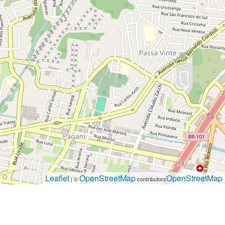
Leaflet
OpenStreetMap
OpenStreetMap
| ©
contributors