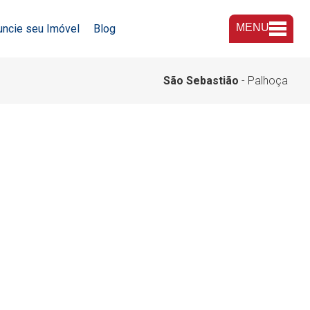
MENU
uncie seu Imóvel
Blog
A Imobiliária
São Sebastião
- Palhoça
Nossas Lojas
Trabalhe Conosco