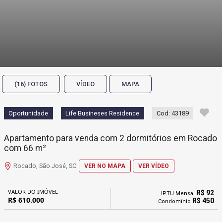
(16) FOTOS
VÍDEO
MAPA
Oportunidade
Life Busineses Residence
Cod: 43189
Apartamento para venda com 2 dormitórios em Rocado
com 66 m²
Rocado, São José, SC
VER NO MAPA
VER VÍDEO
VALOR DO IMÓVEL
R$ 92
IPTU Mensal
R$ 610.000
R$ 450
Condomínio