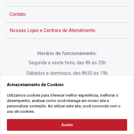
Contato
Nossas Lojas e Centrais de Atendimento
Rua Alves de Brito, 285 - Centro - Florianópolis - SC
Horário de funcionamento:
(48) 3028-8383
Segunda a sexta-feira, das 8h às 20h
Sábados e domingos, das 8h30 às 19h
Armazenamento de Cookies
Rua Lauro Linhares, 1080 - Trindade, Florianópolis -
SC
Utilizamos cookies para oferecer melhor experiência, melhorar o
desempenho, analisar como você interage em nosso site e
(48) 3220-1045
personalizar conteúdo. Ao utilizar este site, você concorda com o
uso de cookies.
2021 Copyright - Gralha Imóveis CRECI 008060/O - Todos os direitos
Aceito
Solicitar Contato
reservados
Alameda César Nascimento, 549, Salas 1, 2 e 3 -
Razão Social:
Gralha Administração e Locação de Imóveis LTDA -