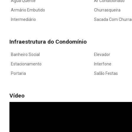
Água Quente
Ar Condicionado
Armário Embutido
Churrasqueira
Intermediário
Sacada Com Churra
Infraestrutura do Condomínio
Banheiro Social
Elevador
Estacionamento
Interfone
Portaria
Salão Festas
Vídeo