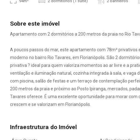
94m²
2 dormitórios (1 suíte)
2 banheiros
Sobre este imóvel
Apartamento com 2 dormitórios a 200 metros da praia no Rio Tavar
A poucos passos do mar, este apartamento com 78m² privativos e
moderno no bairro Rio Tavares, em Florianópolis. São 2 dormitóri
privativa ? ideal para quem valoriza momentos ao ar livre e a prat
ventilação e iluminação natural, cozinha integrada à sala, e vag
com piscina, salão de festas e um terraço de contemplação perfeit
200 metros da praia e próximo ao Posto Ipiranga, mercados, padar
Tavares oferece. É uma excelente oportunidade para morar com q
crescem e se valorizam em Florianópolis.
Infraestrutura do Imóvel