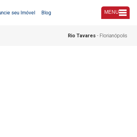
MENU
uncie seu Imóvel
Blog
A Imobiliária
Rio Tavares
- Florianópolis
Nossas Lojas
Trabalhe Conosco