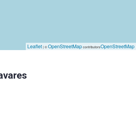
Leaflet
OpenStreetMap
OpenStreetMap
| ©
contributors
avares