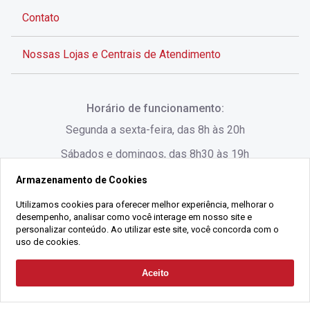
Contato
Nossas Lojas e Centrais de Atendimento
Rua Alves de Brito, 285 - Centro - Florianópolis - SC
Horário de funcionamento:
(48) 3028-8383
Segunda a sexta-feira, das 8h às 20h
Sábados e domingos, das 8h30 às 19h
Armazenamento de Cookies
Rua Lauro Linhares, 1080 - Trindade, Florianópolis -
SC
Utilizamos cookies para oferecer melhor experiência, melhorar o
desempenho, analisar como você interage em nosso site e
(48) 3220-1045
personalizar conteúdo. Ao utilizar este site, você concorda com o
uso de cookies.
2021 Copyright - Gralha Imóveis CRECI 008060/O - Todos os direitos
Aceito
Solicitar Contato
reservados
Alameda César Nascimento, 549, Salas 1, 2 e 3 -
Razão Social:
Gralha Administração e Locação de Imóveis LTDA -
Jurerê, - Florianópolis - SC
CNPJ:
18.091.083/0001-37