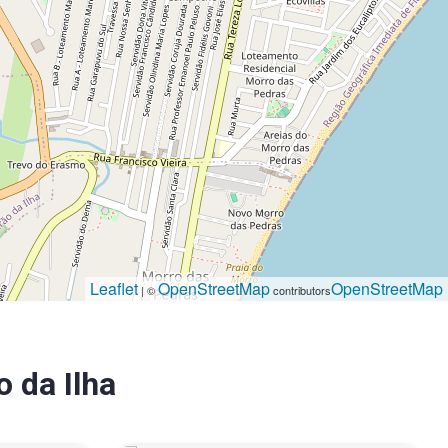
Leaflet
OpenStreetMap
OpenStreetMap
| ©
contributors
o da Ilha