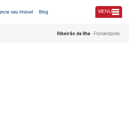
MENU
uncie seu Imóvel
Blog
A Imobiliária
Ribeirão da Ilha
- Florianópolis
Nossas Lojas
Trabalhe Conosco