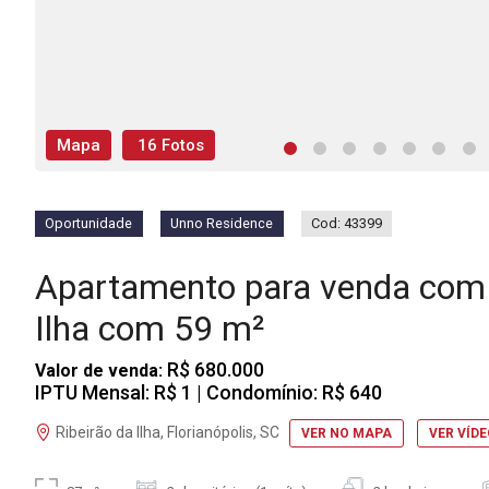
Mapa
16 Fotos
Oportunidade
Unno Residence
Cod: 43399
Apartamento para venda com 
Ilha com 59 m²
R$ 680.000
Valor de venda:
IPTU Mensal: R$ 1
| Condomínio: R$ 640
Ribeirão da Ilha, Florianópolis, SC
VER NO MAPA
VER VÍD