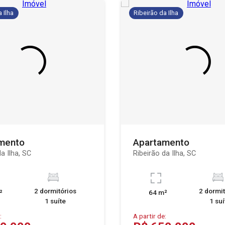
 Ilha
Ribeirão da Ilha
mento
Apartamento
a Ilha, SC
Ribeirão da Ilha, SC
2 dormitórios
2 dormit
²
64 m²
1 suíte
1 suí
:
A partir de: