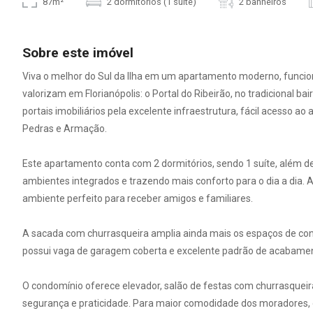
87m²
2 dormitórios (1 suíte)
2 banheiros
Sobre este imóvel
Viva o melhor do Sul da Ilha em um apartamento moderno, funcio
valorizam em Florianópolis: o Portal do Ribeirão, no tradicional ba
portais imobiliários pela excelente infraestrutura, fácil acesso 
Pedras e Armação.
Este apartamento conta com 2 dormitórios, sendo 1 suíte, além de
ambientes integrados e trazendo mais conforto para o dia a dia. A
ambiente perfeito para receber amigos e familiares.
A sacada com churrasqueira amplia ainda mais os espaços de con
possui vaga de garagem coberta e excelente padrão de acabame
O condomínio oferece elevador, salão de festas com churrasqueira
segurança e praticidade. Para maior comodidade dos moradores, 