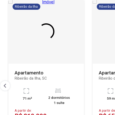
Ribeirão da Ilha
Ribeirão da
Apartamento
Aparta
Ribeirão da Ilha, SC
Ribeirão d
2 dormitórios
71 m²
59 m
1 suíte
A partir de:
A partir de