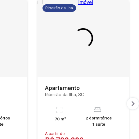
Ribeirão da Ilha
Apartamento
Ribeirão da Ilha, SC
órios
2 dormitórios
70 m²
te
1 suíte
A partir de: