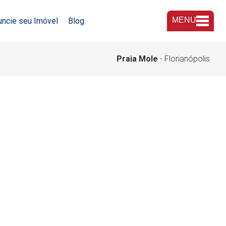
MENU
uncie seu Imóvel
Blog
A Imobiliária
Praia Mole
- Florianópolis
Nossas Lojas
Trabalhe Conosco