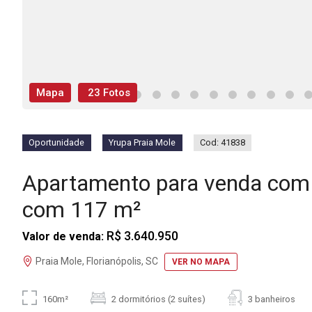
Mapa
23 Fotos
Oportunidade
Yrupa Praia Mole
Cod: 41838
Apartamento para venda com 
com 117 m²
R$ 3.640.950
Valor de venda:
Praia Mole, Florianópolis, SC
VER NO MAPA
160m²
2 dormitórios (2 suítes)
3 banheiros