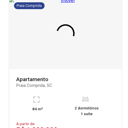
Praia Comprida
Apartamento
Praia Comprida, SC
2 dormitórios
84 m²
1 suíte
A partir de: