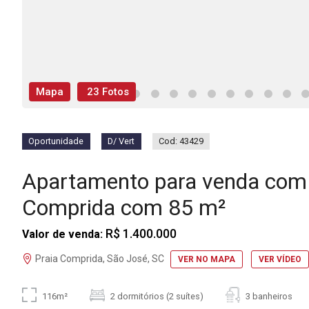
Mapa
23 Fotos
Oportunidade
D/ Vert
Cod: 43429
Apartamento para venda com 
Comprida com 85 m²
R$ 1.400.000
Valor de venda:
Praia Comprida, São José, SC
VER NO MAPA
VER VÍDEO
116m²
2 dormitórios (2 suítes)
3 banheiros