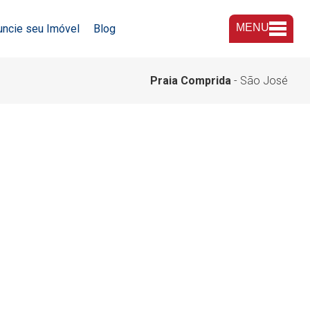
MENU
uncie seu Imóvel
Blog
A Imobiliária
Praia Comprida
- São José
Nossas Lojas
Trabalhe Conosco