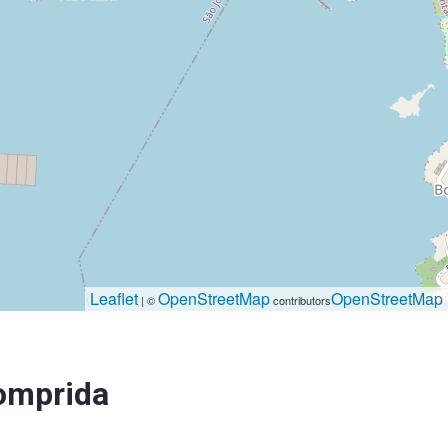
Leaflet
OpenStreetMap
OpenStreetMap
| ©
contributors
omprida