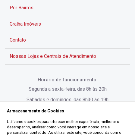
Por Bairros
Gralha Imóveis
Contato
Nossas Lojas e Centrais de Atendimento
Rua Alves de Brito, 285 - Centro - Florianópolis - SC
Horário de funcionamento:
(48) 3028-8383
Segunda a sexta-feira, das 8h às 20h
Sábados e domingos, das 8h30 às 19h
Armazenamento de Cookies
Rua Lauro Linhares, 1080 - Trindade, Florianópolis -
SC
Utilizamos cookies para oferecer melhor experiência, melhorar o
desempenho, analisar como você interage em nosso site e
(48) 3220-1045
personalizar conteúdo. Ao utilizar este site, você concorda com o