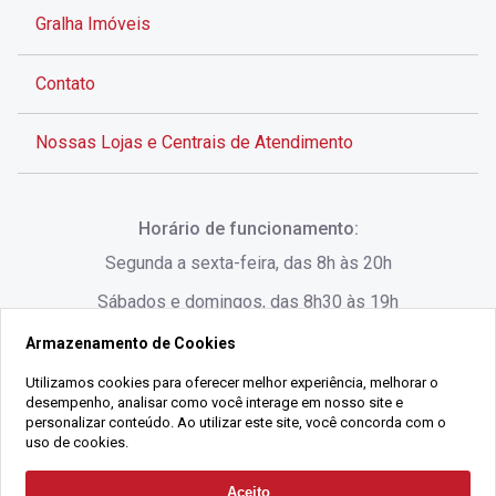
Gralha Imóveis
Contato
Nossas Lojas e Centrais de Atendimento
Rua Alves de Brito, 285 - Centro - Florianópolis - SC
Horário de funcionamento:
(48) 3028-8383
Segunda a sexta-feira, das 8h às 20h
Sábados e domingos, das 8h30 às 19h
Armazenamento de Cookies
Rua Lauro Linhares, 1080 - Trindade, Florianópolis -
SC
Utilizamos cookies para oferecer melhor experiência, melhorar o
desempenho, analisar como você interage em nosso site e
(48) 3220-1045
personalizar conteúdo. Ao utilizar este site, você concorda com o
uso de cookies.
2021 Copyright - Gralha Imóveis CRECI 008060/O - Todos os direitos
Aceito
Solicitar Contato