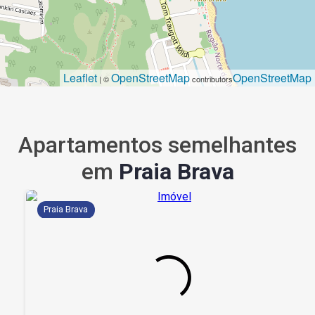
Leaflet
OpenStreetMap
OpenStreetMap
| ©
contributors
Apartamentos semelhantes
em
Praia Brava
Praia Brava