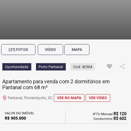
(27) FOTOS
VÍDEO
MAPA
Oportunidade
Porto Pantanal
Cod: 42504
Apartamento para venda com 2 dormitórios em
Pantanal com 68 m²
Pantanal, Florianópolis, SC
VER NO MAPA
VER VÍDEO
VALOR DO IMÓVEL
R$ 120
IPTU Mensal
R$ 905.000
R$ 602
Condomínio