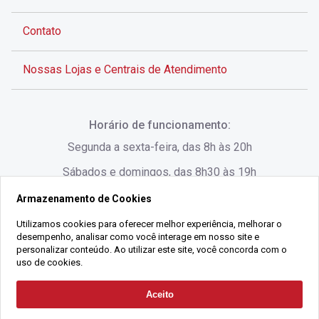
Contato
Nossas Lojas e Centrais de Atendimento
Rua Alves de Brito, 285 - Centro - Florianópolis - SC
Horário de funcionamento:
(48) 3028-8383
Segunda a sexta-feira, das 8h às 20h
Sábados e domingos, das 8h30 às 19h
Armazenamento de Cookies
Rua Lauro Linhares, 1080 - Trindade, Florianópolis -
SC
Utilizamos cookies para oferecer melhor experiência, melhorar o
desempenho, analisar como você interage em nosso site e
(48) 3220-1045
personalizar conteúdo. Ao utilizar este site, você concorda com o
uso de cookies.
2021 Copyright - Gralha Imóveis CRECI 008060/O - Todos os direitos
Aceito
Solicitar Contato
reservados
Alameda César Nascimento, 549, Salas 1, 2 e 3 -
Razão Social:
Gralha Administração e Locação de Imóveis LTDA -