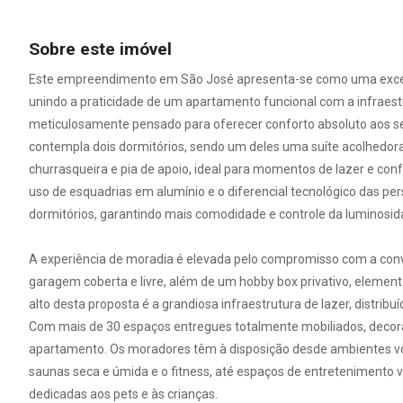
Sobre este imóvel
Este empreendimento em São José apresenta-se como uma excele
unindo a praticidade de um apartamento funcional com a infraestru
meticulosamente pensado para oferecer conforto absoluto aos se
contempla dois dormitórios, sendo um deles uma suíte acolhedo
churrasqueira e pia de apoio, ideal para momentos de lazer e co
uso de esquadrias em alumínio e o diferencial tecnológico das pe
dormitórios, garantindo mais comodidade e controle da luminosid
A experiência de moradia é elevada pelo compromisso com a conve
garagem coberta e livre, além de um hobby box privativo, elemen
alto desta proposta é a grandiosa infraestrutura de lazer, distri
Com mais de 30 espaços entregues totalmente mobiliados, deco
apartamento. Os moradores têm à disposição desde ambientes vol
saunas seca e úmida e o fitness, até espaços de entretenimento v
dedicadas aos pets e às crianças.