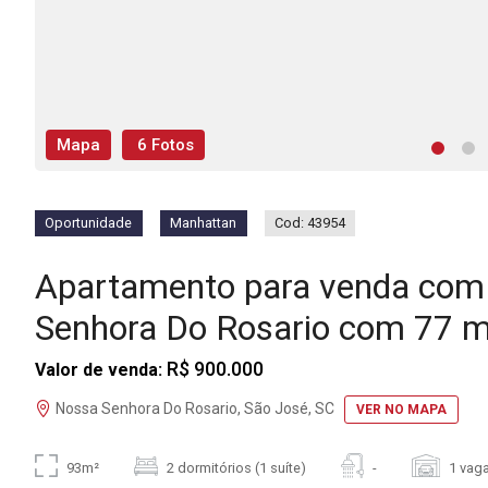
Mapa
6 Fotos
Oportunidade
Manhattan
Cod: 43954
Apartamento para venda com
Senhora Do Rosario com 77 m
R$ 900.000
Valor de venda:
Nossa Senhora Do Rosario, São José, SC
VER NO MAPA
93m²
2 dormitórios (1 suíte)
-
1 vag