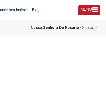
MENU
uncie seu Imóvel
Blog
A Imobiliária
Nossa Senhora Do Rosario
- São José
Nossas Lojas
Trabalhe Conosco