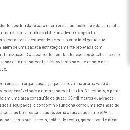
nte oportunidade para quem busca um estilo de vida completo,
tura de um verdadeiro clube privativo. O projeto foi
us moradores, destacando-se pela planta inteligente que
ra, além de uma sacada estrategicamente projetada com
nfraternização. O acabamento denota atenção aos detalhes, com o
rsianas com acionamento elétrico tanto na suíte quanto nos
ade.
niência e a organização, já que o imóvel inclui uma vaga de
to indispensável para o armazenamento extra. No entanto, o ponto
buída em uma área construída de quase 60 mil metros quadrados.
rados e equipados, o condomínio funciona como uma extensão do
tados ao bem-estar e saúde, como a raia aquecida, o SPA, as
ariado, como pub, cinema, salões de festas, garage band e áreas