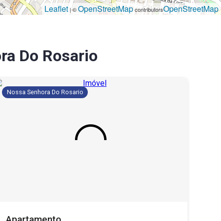
Leaflet
OpenStreetMap
OpenStreetMap
| ©
contributors
ra Do Rosario
Nossa Senhora Do Rosario
Apartamento