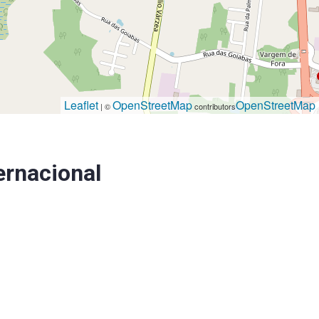
Leaflet
OpenStreetMap
OpenStreetMap
| ©
contributors
ernacional