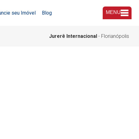
MENU
uncie seu Imóvel
Blog
A Imobiliária
Jurerê Internacional
- Florianópolis
Nossas Lojas
Trabalhe Conosco