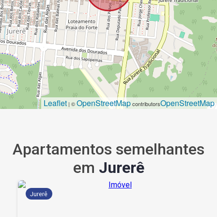
Leaflet
OpenStreetMap
OpenStreetMap
| ©
contributors
Apartamentos semelhantes
em
Jurerê
Jurerê