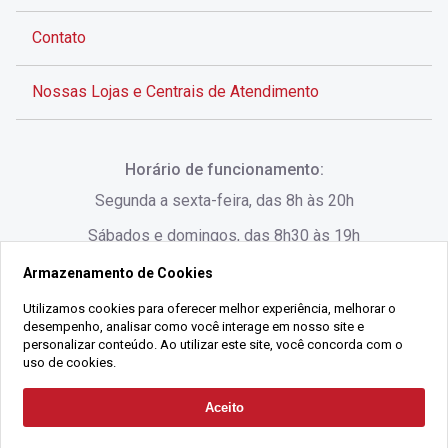
Contato
Nossas Lojas e Centrais de Atendimento
Rua Alves de Brito, 285 - Centro - Florianópolis - SC
Horário de funcionamento:
(48) 3028-8383
Segunda a sexta-feira, das 8h às 20h
Sábados e domingos, das 8h30 às 19h
Armazenamento de Cookies
Rua Lauro Linhares, 1080 - Trindade, Florianópolis -
SC
Utilizamos cookies para oferecer melhor experiência, melhorar o
desempenho, analisar como você interage em nosso site e
(48) 3220-1045
personalizar conteúdo. Ao utilizar este site, você concorda com o
uso de cookies.
2021 Copyright - Gralha Imóveis CRECI 008060/O - Todos os direitos
Aceito
Solicitar Contato
reservados
Alameda César Nascimento, 549, Salas 1, 2 e 3 -
Razão Social:
Gralha Administração e Locação de Imóveis LTDA -