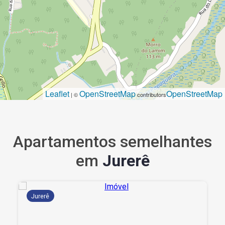
Leaflet
OpenStreetMap
OpenStreetMap
| ©
contributors
Apartamentos semelhantes
em
Jurerê
Jurerê