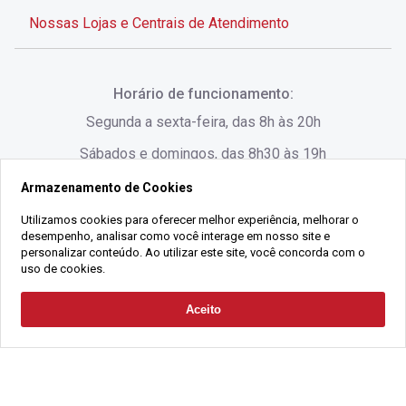
Nossas Lojas e Centrais de Atendimento
Rua Alves de Brito, 285 - Centro - Florianópolis - SC
Horário de funcionamento:
(48) 3028-8383
Segunda a sexta-feira, das 8h às 20h
Sábados e domingos, das 8h30 às 19h
Armazenamento de Cookies
Rua Lauro Linhares, 1080 - Trindade, Florianópolis -
SC
Utilizamos cookies para oferecer melhor experiência, melhorar o
desempenho, analisar como você interage em nosso site e
(48) 3220-1045
personalizar conteúdo. Ao utilizar este site, você concorda com o
uso de cookies.
2021 Copyright - Gralha Imóveis CRECI 008060/O - Todos os direitos
Aceito
Solicitar Contato
reservados
Alameda César Nascimento, 549, Salas 1, 2 e 3 -
Razão Social:
Gralha Administração e Locação de Imóveis LTDA -
Jurerê, - Florianópolis - SC
CNPJ:
18.091.083/0001-37
(48) 3220-1180