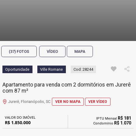
(37) FOTOS
VÍDEO
MAPA
Oportunidade
Ville Romane
Cod: 28244
Apartamento para venda com 2 dormitórios em Jurerê
com 87 m²
Jurerê, Florianópolis, SC
VER NO MAPA
VER VÍDEO
VALOR DO IMÓVEL
R$ 181
IPTU Mensal
R$ 1.850.000
R$ 1.070
Condomínio