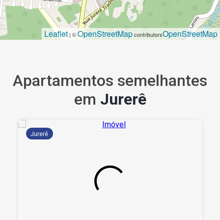
Leaflet
OpenStreetMap
OpenStreetMap
| ©
contributors
Apartamentos semelhantes
em
Jurerê
Jurerê