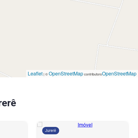
Leaflet
OpenStreetMap
OpenStreetMap
| ©
contributors
rerê
Jurerê