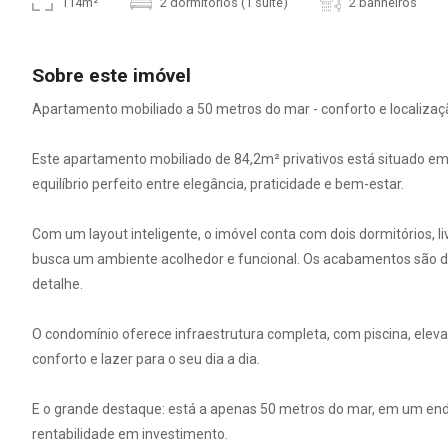
114m²
2 dormitórios (1 suíte)
2 banheiros
Sobre este imóvel
Apartamento mobiliado a 50 metros do mar - conforto e localizaçã
Este apartamento mobiliado de 84,2m² privativos está situado em
equilíbrio perfeito entre elegância, praticidade e bem-estar.
Com um layout inteligente, o imóvel conta com dois dormitórios, l
busca um ambiente acolhedor e funcional. Os acabamentos são de
detalhe.
O condomínio oferece infraestrutura completa, com piscina, elev
conforto e lazer para o seu dia a dia.
E o grande destaque: está a apenas 50 metros do mar, em um end
rentabilidade em investimento.