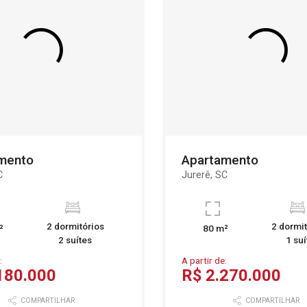
mento
Apartamento
C
Jurerê, SC
2 dormitórios
2 dormit
²
80 m²
2 suítes
1 suí
:
A partir de:
180.000
R$ 2.270.000
COMPARTILHAR
COMPARTILHAR