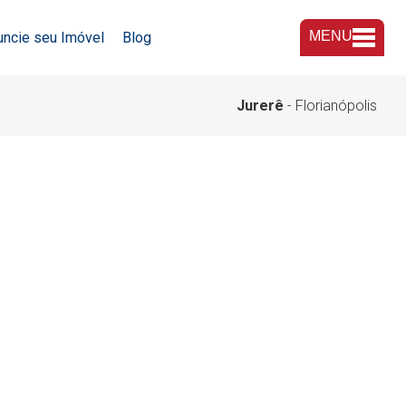
MENU
uncie seu Imóvel
Blog
A Imobiliária
Jurerê
- Florianópolis
Nossas Lojas
Trabalhe Conosco