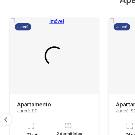
Jurerê
Jurerê
Apartamento
Aparta
Jurerê, SC
Jurerê, S
2 dormitórios
71 m²
74 m