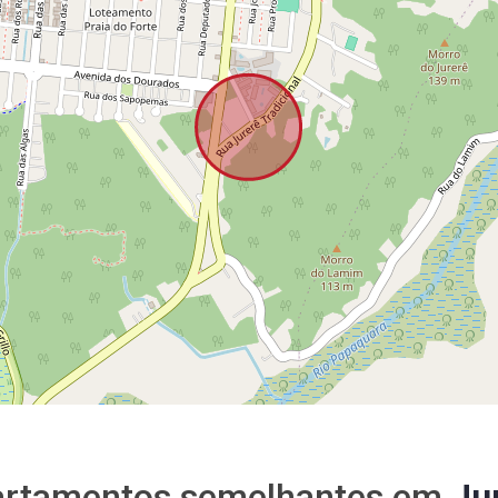
rtamentos semelhantes em
Ju