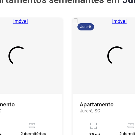
Jurerê
mento
Apartamento
C
Jurerê, SC
2 dormitórios
2 dormit
²
85 m²