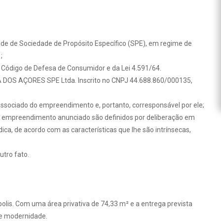
ade de Sociedade de Propósito Específico (SPE), em regime de
;
ódigo de Defesa de Consumidor e da Lei 4.591/64.
OS AÇORES SPE Ltda. Inscrito no CNPJ 44.688.860/000135,
sociado do empreendimento e, portanto, corresponsável por ele;
do empreendimento anunciado são definidos por deliberação em
ica, de acordo com as características que lhe são intrínsecas,
utro fato.
olis. Com uma área privativa de 74,33 m² e a entrega prevista
 e modernidade.