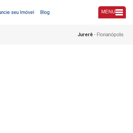
MENU
uncie seu Imóvel
Blog
A Imobiliária
Jurerê
- Florianópolis
Nossas Lojas
Trabalhe Conosco