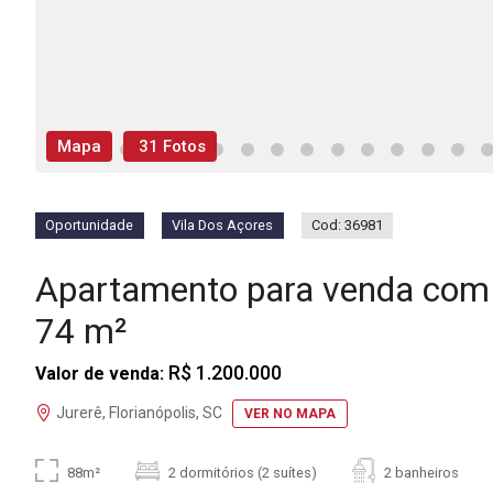
Mapa
31 Fotos
Oportunidade
Vila Dos Açores
Cod: 36981
Apartamento para venda com 
74 m²
R$ 1.200.000
Valor de venda:
Jurerê, Florianópolis, SC
VER NO MAPA
88m²
2 dormitórios (2 suítes)
2 banheiros