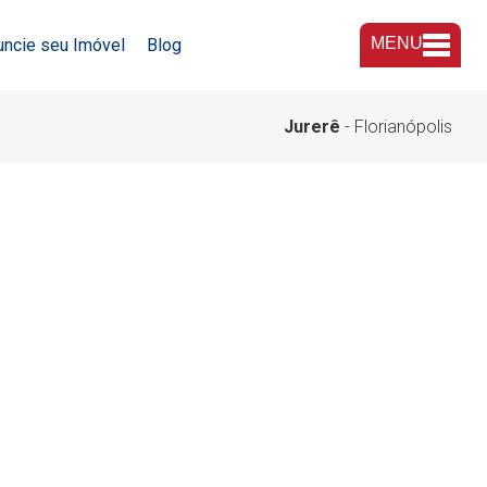
MENU
uncie seu Imóvel
Blog
A Imobiliária
Jurerê
- Florianópolis
Nossas Lojas
Trabalhe Conosco