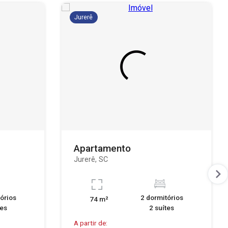
Jurerê
Apartamento
Jurerê, SC
órios
2 dormitórios
74 m²
tes
2 suítes
A partir de: