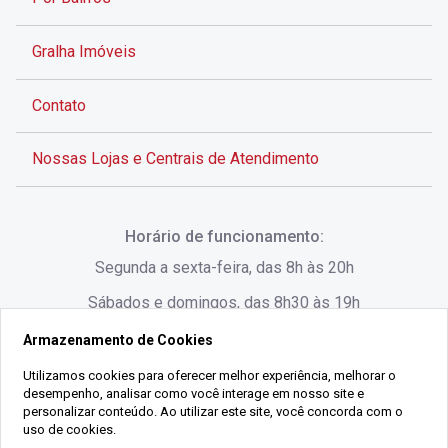
Gralha Imóveis
Contato
Nossas Lojas e Centrais de Atendimento
Rua Alves de Brito, 285 - Centro - Florianópolis - SC
Horário de funcionamento:
(48) 3028-8383
Segunda a sexta-feira, das 8h às 20h
Sábados e domingos, das 8h30 às 19h
Armazenamento de Cookies
Rua Lauro Linhares, 1080 - Trindade, Florianópolis -
SC
Utilizamos cookies para oferecer melhor experiência, melhorar o
desempenho, analisar como você interage em nosso site e
(48) 3220-1045
personalizar conteúdo. Ao utilizar este site, você concorda com o
uso de cookies.