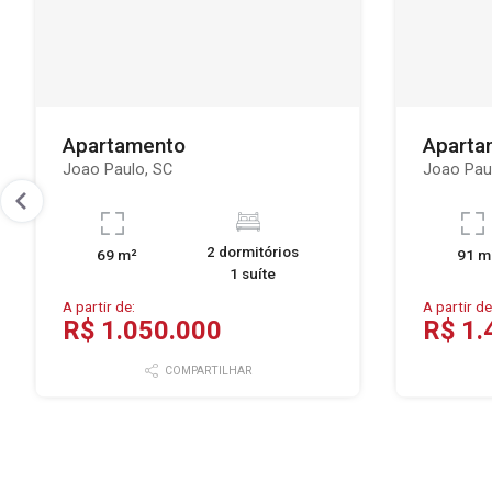
Apartamento
Aparta
Joao Paulo, SC
Joao Pau
2 dormitórios
69 m²
91 m
1 suíte
A partir de:
A partir de
R$ 1.050.000
R$ 1.
COMPARTILHAR