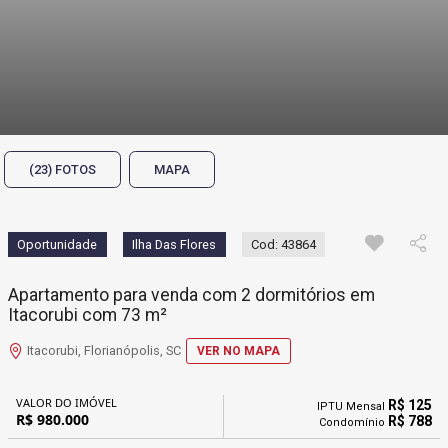
(23) FOTOS
MAPA
Oportunidade
Ilha Das Flores
Cod: 43864
Apartamento para venda com 2 dormitórios em
Itacorubi com 73 m²
Itacorubi, Florianópolis, SC
VER NO MAPA
VALOR DO IMÓVEL
R$ 125
IPTU Mensal
R$ 980.000
R$ 788
Condomínio