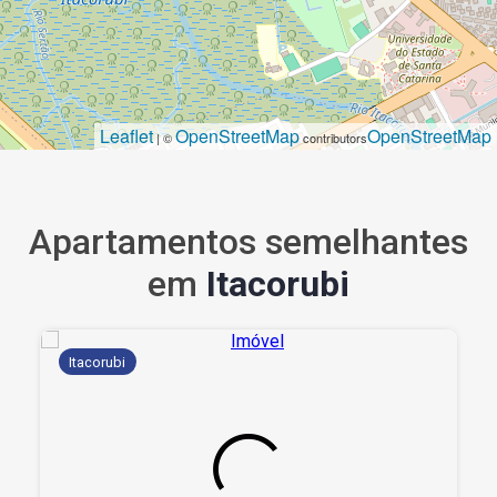
Leaflet
OpenStreetMap
OpenStreetMap
| ©
contributors
Apartamentos semelhantes
em
Itacorubi
Itacorubi