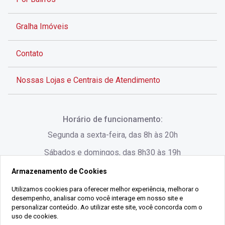
Gralha Imóveis
Contato
Nossas Lojas e Centrais de Atendimento
Rua Alves de Brito, 285 - Centro - Florianópolis - SC
Horário de funcionamento:
(48) 3028-8383
Segunda a sexta-feira, das 8h às 20h
Sábados e domingos, das 8h30 às 19h
Armazenamento de Cookies
Rua Lauro Linhares, 1080 - Trindade, Florianópolis -
SC
Utilizamos cookies para oferecer melhor experiência, melhorar o
desempenho, analisar como você interage em nosso site e
(48) 3220-1045
personalizar conteúdo. Ao utilizar este site, você concorda com o
uso de cookies.