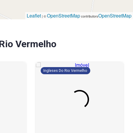
Leaflet
OpenStreetMap
OpenStreetMap
| ©
contributors
 Rio Vermelho
Ingleses Do Rio Vermelho