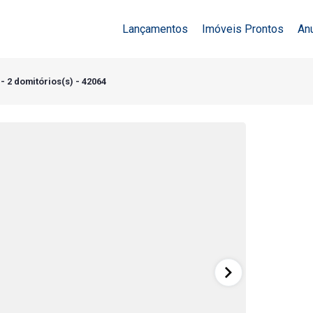
Lançamentos
Imóveis Prontos
An
- 2 domitórios(s) - 42064