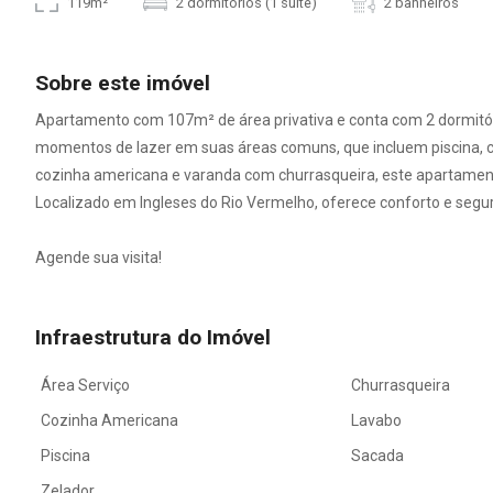
119m²
2 dormitórios (1 suíte)
2 banheiros
Sobre este imóvel
Apartamento com 107m² de área privativa e conta com 2 dormitóri
momentos de lazer em suas áreas comuns, que incluem piscina, c
cozinha americana e varanda com churrasqueira, este apartamento
Localizado em Ingleses do Rio Vermelho, oferece conforto e segur
Agende sua visita!
Infraestrutura do Imóvel
Área Serviço
Churrasqueira
Cozinha Americana
Lavabo
Piscina
Sacada
Zelador