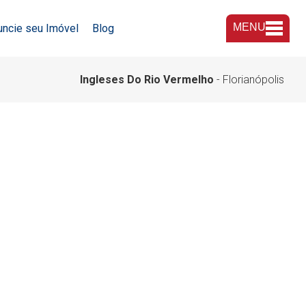
MENU
uncie seu Imóvel
Blog
A Imobiliária
Ingleses Do Rio Vermelho
- Florianópolis
Nossas Lojas
Trabalhe Conosco