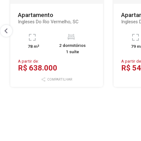
Apartamento
Aparta
Ingleses Do Rio Vermelho, SC
Ingleses 
2 dormitórios
78 m²
79 m
1 suíte
A partir de:
A partir de
R$ 638.000
R$ 54
COMPARTILHAR