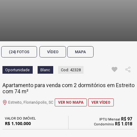
(24) FOTOS
VÍDEO
MAPA
Oportunidade
Blanc
Cod: 42328
Apartamento para venda com 2 dormitórios em Estreito
com 74 m²
Estreito, Florianópolis, SC
VER NO MAPA
VER VÍDEO
VALOR DO IMÓVEL
R$ 97
IPTU Mensal
R$ 1.100.000
R$ 1.018
Condomínio