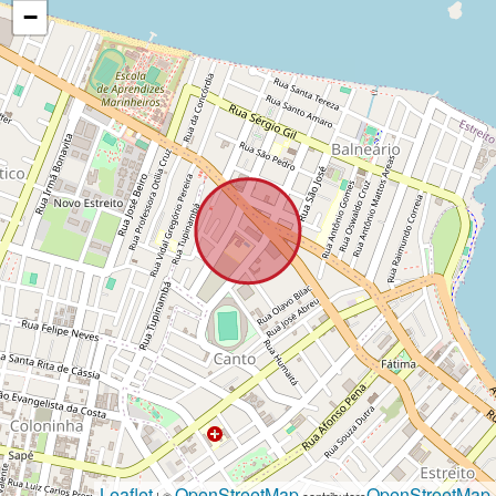
−
Leaflet
OpenStreetMap
OpenStreetMap