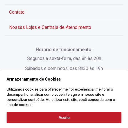
Contato
Nossas Lojas e Centrais de Atendimento
Rua Alves de Brito, 285 - Centro - Florianópolis - SC
Horário de funcionamento:
(48) 3028-8383
Segunda a sexta-feira, das 8h às 20h
Sábados e domingos, das 8h30 às 19h
Armazenamento de Cookies
Rua Lauro Linhares, 1080 - Trindade, Florianópolis -
SC
Utilizamos cookies para oferecer melhor experiência, melhorar o
desempenho, analisar como você interage em nosso site e
(48) 3220-1045
personalizar conteúdo. Ao utilizar este site, você concorda com o
uso de cookies.
2021 Copyright - Gralha Imóveis CRECI 008060/O - Todos os direitos
Aceito
Solicitar Contato
reservados
Alameda César Nascimento, 549, Salas 1, 2 e 3 -
Razão Social:
Gralha Administração e Locação de Imóveis LTDA -