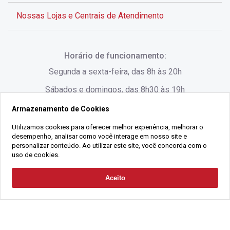
Nossas Lojas e Centrais de Atendimento
Rua Alves de Brito, 285 - Centro - Florianópolis - SC
Horário de funcionamento:
(48) 3028-8383
Segunda a sexta-feira, das 8h às 20h
Sábados e domingos, das 8h30 às 19h
Armazenamento de Cookies
Rua Lauro Linhares, 1080 - Trindade, Florianópolis -
SC
Utilizamos cookies para oferecer melhor experiência, melhorar o
desempenho, analisar como você interage em nosso site e
(48) 3220-1045
personalizar conteúdo. Ao utilizar este site, você concorda com o
uso de cookies.
2021 Copyright - Gralha Imóveis CRECI 008060/O - Todos os direitos
Aceito
Solicitar Contato
reservados
Alameda César Nascimento, 549, Salas 1, 2 e 3 -
Razão Social:
Gralha Administração e Locação de Imóveis LTDA -
Jurerê, - Florianópolis - SC
CNPJ:
18.091.083/0001-37
(48) 3220-1180