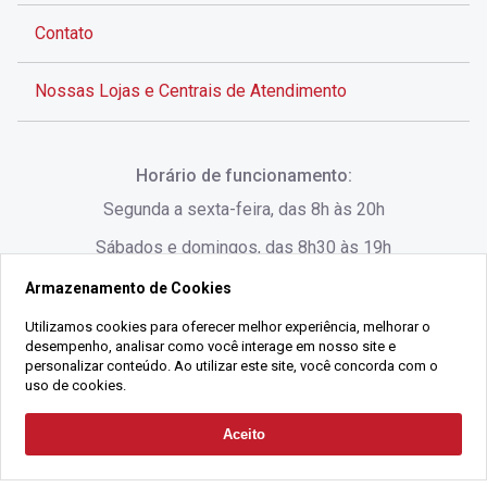
Contato
Nossas Lojas e Centrais de Atendimento
Rua Alves de Brito, 285 - Centro - Florianópolis - SC
Horário de funcionamento:
(48) 3028-8383
Segunda a sexta-feira, das 8h às 20h
Sábados e domingos, das 8h30 às 19h
Armazenamento de Cookies
Rua Lauro Linhares, 1080 - Trindade, Florianópolis -
SC
Utilizamos cookies para oferecer melhor experiência, melhorar o
desempenho, analisar como você interage em nosso site e
(48) 3220-1045
personalizar conteúdo. Ao utilizar este site, você concorda com o
uso de cookies.
2021 Copyright - Gralha Imóveis CRECI 008060/O - Todos os direitos
Aceito
Solicitar Contato
reservados
Alameda César Nascimento, 549, Salas 1, 2 e 3 -
Razão Social:
Gralha Administração e Locação de Imóveis LTDA -
Jurerê, - Florianópolis - SC
CNPJ:
18.091.083/0001-37