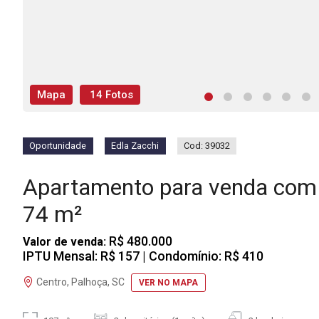
Mapa
14 Fotos
Oportunidade
Edla Zacchi
Cod: 39032
Apartamento para venda com 
74 m²
R$ 480.000
Valor de venda:
IPTU Mensal: R$ 157
| Condomínio: R$ 410
Centro, Palhoça, SC
VER NO MAPA