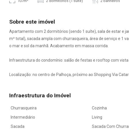
107m²
2 dormitórios (1 suíte)
2 banheiros
Sobre este imóvel
Apartamento com 2 dormitórios (sendo 1 suíte), sala de estar e jan
m² total), sacada ampla com churrasqueira, área de serviço e 1 v
o mar e sol da manhã. Acabamento em massa corrida.
Infraestrutura do condomínio: salão de festas e rooftop com vist
Localização: no centro de Palhoça, próximo ao Shopping Via Cata
Infraestrutura do Imóvel
Churrasqueira
Cozinha
Intermediário
Living
Sacada
Sacada Com Churra