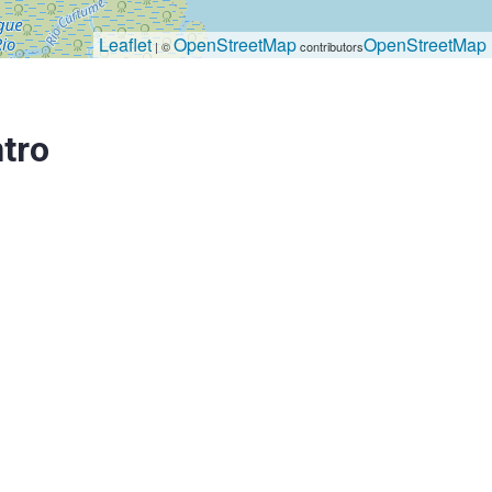
Leaflet
OpenStreetMap
OpenStreetMap
| ©
contributors
tro