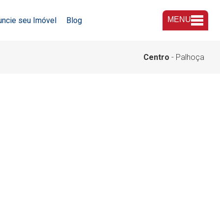
MENU
uncie seu Imóvel
Blog
A Imobiliária
Centro
- Palhoça
Nossas Lojas
Trabalhe Conosco