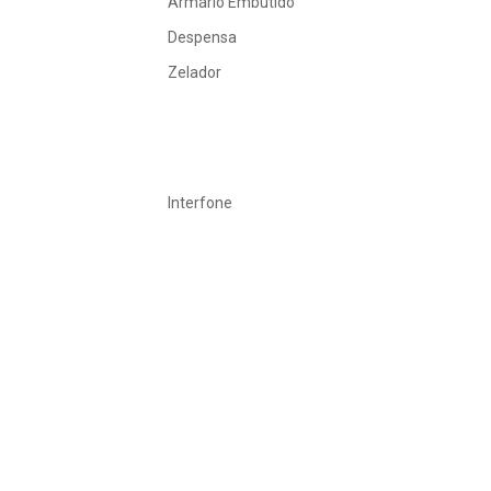
Armário Embutido
Despensa
Zelador
Interfone