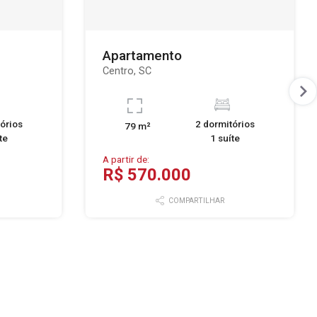
Apartamento
Centro, SC
órios
2 dormitórios
79 m²
te
1 suíte
A partir de:
R$ 570.000
COMPARTILHAR