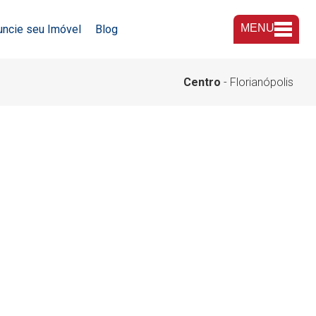
MENU
uncie seu Imóvel
Blog
A Imobiliária
Centro
- Florianópolis
Nossas Lojas
Trabalhe Conosco