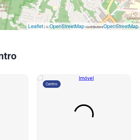
Leaflet
OpenStreetMap
OpenStreetMap
| ©
contributors
ntro
Centro