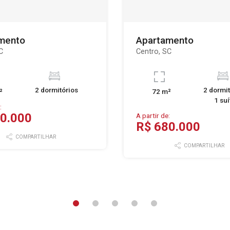
mento
Apartamento
C
Centro, SC
2 dormitórios
2 dormit
²
72 m²
1 suí
:
0.000
A partir de:
R$ 680.000
COMPARTILHAR
COMPARTILHAR