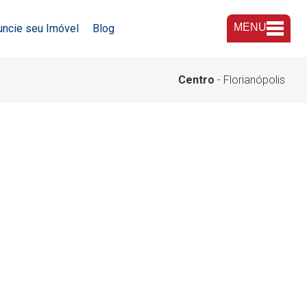
MENU
uncie seu Imóvel
Blog
A Imobiliária
Centro
- Florianópolis
Nossas Lojas
Trabalhe Conosco