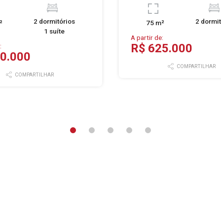
2 dormitórios
2 dormit
²
75 m²
1 suíte
A partir de:
R$ 625.000
:
0.000
COMPARTILHAR
COMPARTILHAR