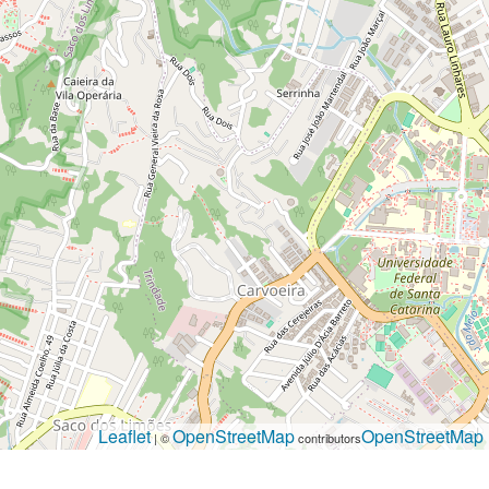
Leaflet
OpenStreetMap
OpenStreetMap
| ©
contributors