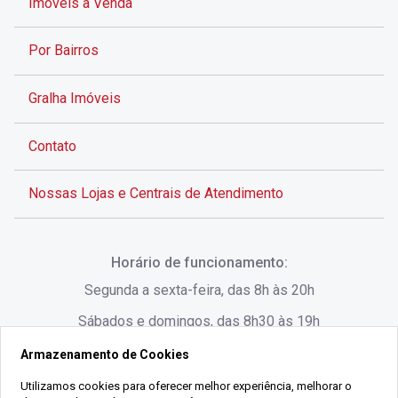
Imóveis à Venda
Por Bairros
Gralha Imóveis
Contato
Nossas Lojas e Centrais de Atendimento
Rua Alves de Brito, 285 - Centro - Florianópolis - SC
Horário de funcionamento:
(48) 3028-8383
Segunda a sexta-feira, das 8h às 20h
Sábados e domingos, das 8h30 às 19h
Armazenamento de Cookies
Rua Lauro Linhares, 1080 - Trindade, Florianópolis -
SC
Utilizamos cookies para oferecer melhor experiência, melhorar o