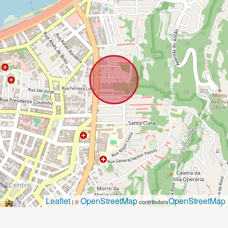
Leaflet
OpenStreetMap
OpenStreetMap
| ©
contributors