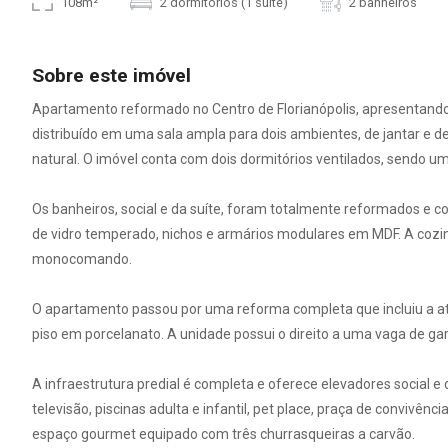
108m²
2 dormitórios (1 suíte)
2 banheiros
Sobre este imóvel
Apartamento reformado no Centro de Florianópolis, apresentando
distribuído em uma sala ampla para dois ambientes, de jantar e d
natural. O imóvel conta com dois dormitórios ventilados, sendo u
Os banheiros, social e da suíte, foram totalmente reformados e co
de vidro temperado, nichos e armários modulares em MDF. A cozinha
monocomando.
O apartamento passou por uma reforma completa que incluiu a atua
piso em porcelanato. A unidade possui o direito a uma vaga de g
A infraestrutura predial é completa e oferece elevadores social e 
televisão, piscinas adulta e infantil, pet place, praça de convivê
espaço gourmet equipado com três churrasqueiras a carvão.