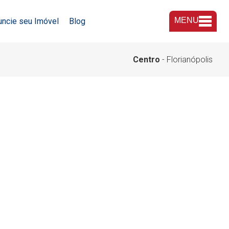
MENU
uncie seu Imóvel
Blog
A Imobiliária
Centro
- Florianópolis
Nossas Lojas
Trabalhe Conosco