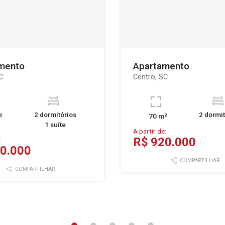
mento
Apartamento
C
Centro, SC
2 dormitórios
2 dormit
²
70 m²
1 suíte
A partir de:
R$ 920.000
:
0.000
COMPARTILHAR
COMPARTILHAR