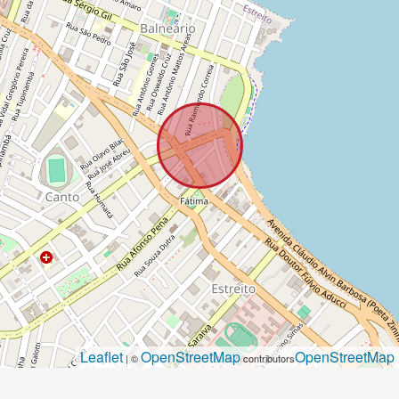
Leaflet
OpenStreetMap
OpenStreetMap
| ©
contributors