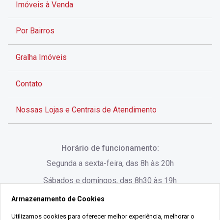
Imóveis à Venda
Por Bairros
Gralha Imóveis
Contato
Nossas Lojas e Centrais de Atendimento
Rua Alves de Brito, 285 - Centro - Florianópolis - SC
Horário de funcionamento:
(48) 3028-8383
Segunda a sexta-feira, das 8h às 20h
Sábados e domingos, das 8h30 às 19h
Armazenamento de Cookies
Rua Lauro Linhares, 1080 - Trindade, Florianópolis -
SC
Utilizamos cookies para oferecer melhor experiência, melhorar o