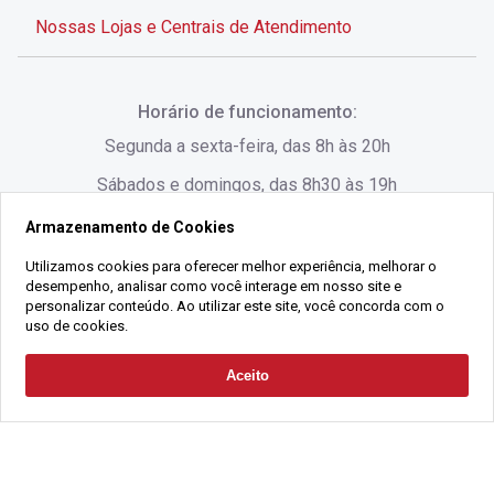
Nossas Lojas e Centrais de Atendimento
Rua Alves de Brito, 285 - Centro - Florianópolis - SC
Horário de funcionamento:
(48) 3028-8383
Segunda a sexta-feira, das 8h às 20h
Sábados e domingos, das 8h30 às 19h
Armazenamento de Cookies
Rua Lauro Linhares, 1080 - Trindade, Florianópolis -
SC
Utilizamos cookies para oferecer melhor experiência, melhorar o
desempenho, analisar como você interage em nosso site e
(48) 3220-1045
personalizar conteúdo. Ao utilizar este site, você concorda com o
uso de cookies.
2021 Copyright - Gralha Imóveis CRECI 008060/O - Todos os direitos
Aceito
Solicitar Contato
reservados
Alameda César Nascimento, 549, Salas 1, 2 e 3 -
Razão Social:
Gralha Administração e Locação de Imóveis LTDA -
Jurerê, - Florianópolis - SC
CNPJ:
18.091.083/0001-37
(48) 3220-1180