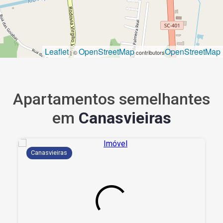
Leaflet
OpenStreetMap
OpenStreetMap
| ©
contributors
Apartamentos semelhantes
em
Canasvieiras
Canasvieiras