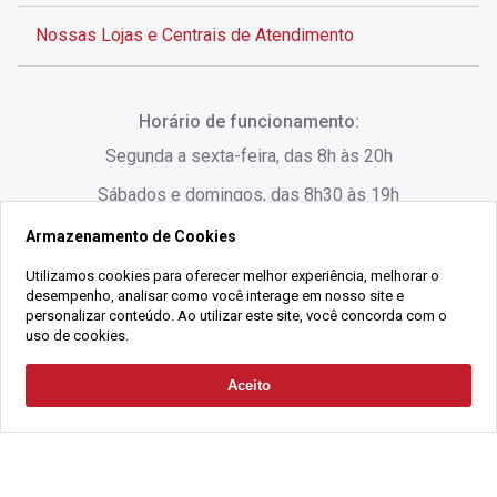
Nossas Lojas e Centrais de Atendimento
Rua Alves de Brito, 285 - Centro - Florianópolis - SC
Horário de funcionamento:
(48) 3028-8383
Segunda a sexta-feira, das 8h às 20h
Sábados e domingos, das 8h30 às 19h
Armazenamento de Cookies
Rua Lauro Linhares, 1080 - Trindade, Florianópolis -
SC
Utilizamos cookies para oferecer melhor experiência, melhorar o
desempenho, analisar como você interage em nosso site e
(48) 3220-1045
personalizar conteúdo. Ao utilizar este site, você concorda com o
uso de cookies.
2021 Copyright - Gralha Imóveis CRECI 008060/O - Todos os direitos
Aceito
Solicitar Contato
reservados
Alameda César Nascimento, 549, Salas 1, 2 e 3 -
Razão Social:
Gralha Administração e Locação de Imóveis LTDA -
Jurerê, - Florianópolis - SC
CNPJ:
18.091.083/0001-37
(48) 3220-1180