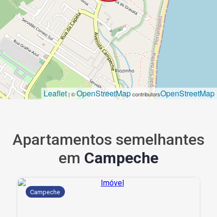
Leaflet
OpenStreetMap
OpenStreetMap
| ©
contributors
Apartamentos semelhantes
em
Campeche
Campeche