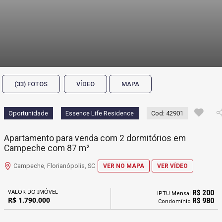
(33) FOTOS
VÍDEO
MAPA
Oportunidade
Essence Life Residence
Cod: 42901
Apartamento para venda com 2 dormitórios em
Campeche com 87 m²
Campeche, Florianópolis, SC
VER NO MAPA
VER VÍDEO
VALOR DO IMÓVEL
R$ 200
IPTU Mensal
R$ 1.790.000
R$ 980
Condomínio