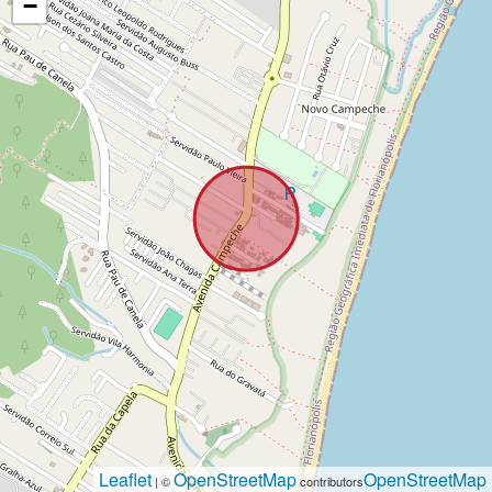
−
Leaflet
OpenStreetMap
OpenStreetMap
| ©
contributors