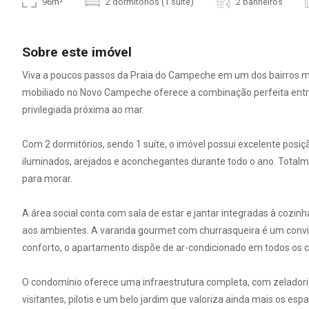
96m²
2 dormitórios (1 suíte)
2 banheiros
Sobre este imóvel
Viva a poucos passos da Praia do Campeche em um dos bairros ma
mobiliado no Novo Campeche oferece a combinação perfeita entre 
privilegiada próxima ao mar.
Com 2 dormitórios, sendo 1 suíte, o imóvel possui excelente posiç
iluminados, arejados e aconchegantes durante todo o ano. Totalm
para morar.
A área social conta com sala de estar e jantar integradas à cozi
aos ambientes. A varanda gourmet com churrasqueira é um convi
conforto, o apartamento dispõe de ar-condicionado em todos o
O condomínio oferece uma infraestrutura completa, com zeladoria,
visitantes, pilotis e um belo jardim que valoriza ainda mais os esp