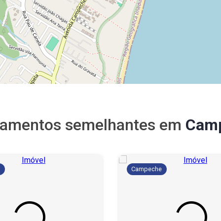
tamentos semelhantes em
Cam
e
Campeche