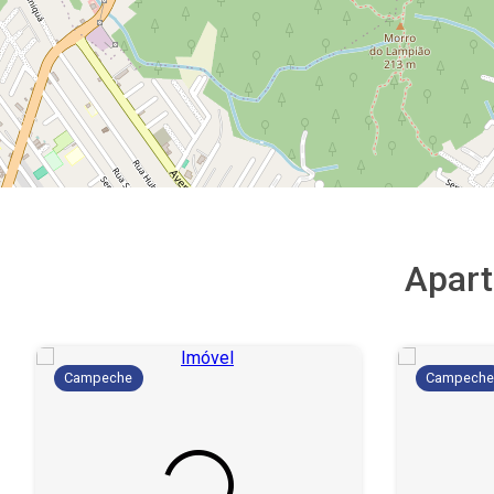
Apar
Campeche
Campech