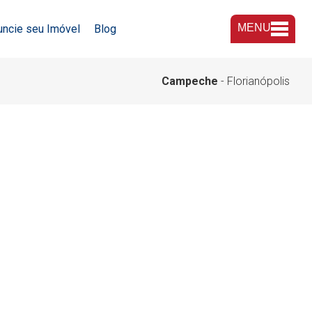
MENU
uncie seu Imóvel
Blog
A Imobiliária
Campeche
- Florianópolis
Nossas Lojas
Trabalhe Conosco