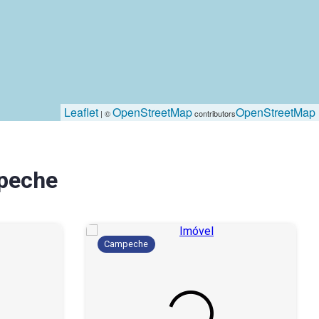
Leaflet
OpenStreetMap
OpenStreetMap
| ©
contributors
peche
Campeche