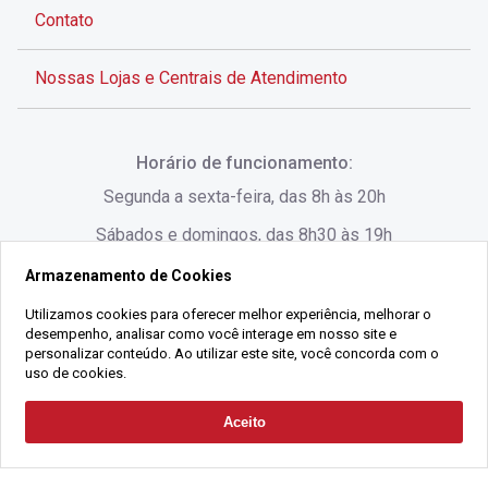
Contato
Nossas Lojas e Centrais de Atendimento
Rua Alves de Brito, 285 - Centro - Florianópolis - SC
Horário de funcionamento:
(48) 3028-8383
Segunda a sexta-feira, das 8h às 20h
Sábados e domingos, das 8h30 às 19h
Armazenamento de Cookies
Rua Lauro Linhares, 1080 - Trindade, Florianópolis -
SC
Utilizamos cookies para oferecer melhor experiência, melhorar o
desempenho, analisar como você interage em nosso site e
(48) 3220-1045
personalizar conteúdo. Ao utilizar este site, você concorda com o
uso de cookies.
2021 Copyright - Gralha Imóveis CRECI 008060/O - Todos os direitos
Aceito
Solicitar Contato
reservados
Alameda César Nascimento, 549, Salas 1, 2 e 3 -
Razão Social:
Gralha Administração e Locação de Imóveis LTDA -
Jurerê, - Florianópolis - SC
CNPJ:
18.091.083/0001-37