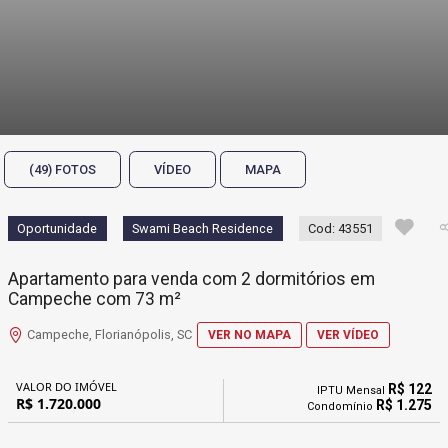
(49) FOTOS
VÍDEO
MAPA
Oportunidade
Swami Beach Residence
Cod: 43551
Apartamento para venda com 2 dormitórios em
Campeche com 73 m²
Campeche, Florianópolis, SC
VER NO MAPA
VER VÍDEO
VALOR DO IMÓVEL
R$ 122
IPTU Mensal
R$ 1.720.000
R$ 1.275
Condomínio