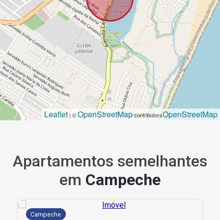
Leaflet
OpenStreetMap
OpenStreetMap
| ©
contributors
Apartamentos semelhantes
em
Campeche
Campeche