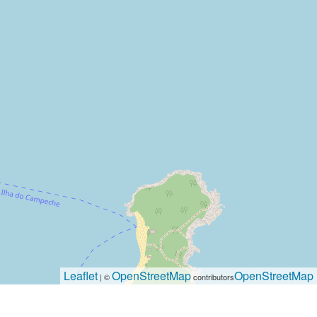
Leaflet
OpenStreetMap
OpenStreetMap
| ©
contributors