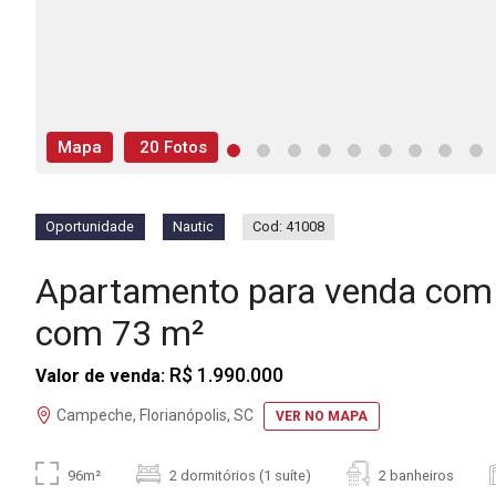
Mapa
20 Fotos
Oportunidade
Nautic
Cod: 41008
Apartamento para venda com
com 73 m²
R$ 1.990.000
Valor de venda:
Campeche, Florianópolis, SC
VER NO MAPA
96m²
2 dormitórios (1 suíte)
2 banheiros