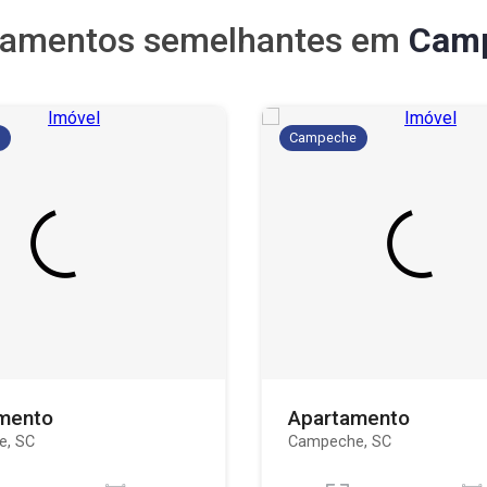
tamentos semelhantes em
Cam
e
Campeche
mento
Apartamento
e, SC
Campeche, SC