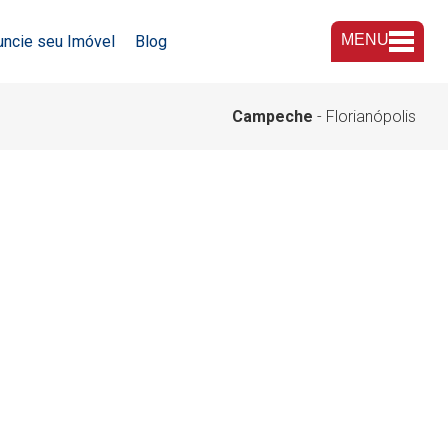
MENU
uncie seu Imóvel
Blog
A Imobiliária
Campeche
- Florianópolis
Nossas Lojas
Trabalhe Conosco