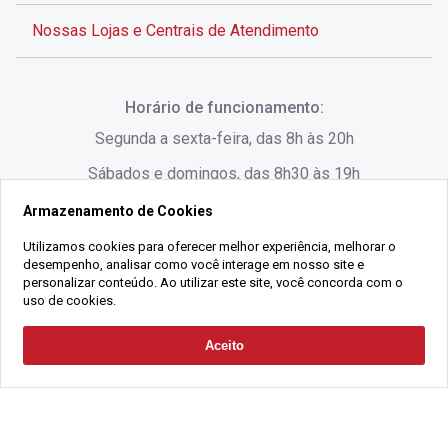
Nossas Lojas e Centrais de Atendimento
Rua Alves de Brito, 285 - Centro - Florianópolis - SC
Horário de funcionamento:
(48) 3028-8383
Segunda a sexta-feira, das 8h às 20h
Sábados e domingos, das 8h30 às 19h
Armazenamento de Cookies
Rua Lauro Linhares, 1080 - Trindade, Florianópolis -
SC
Utilizamos cookies para oferecer melhor experiência, melhorar o
desempenho, analisar como você interage em nosso site e
(48) 3220-1045
personalizar conteúdo. Ao utilizar este site, você concorda com o
uso de cookies.
2021 Copyright - Gralha Imóveis CRECI 008060/O - Todos os direitos
Aceito
Solicitar Contato
reservados
Alameda César Nascimento, 549, Salas 1, 2 e 3 -
Razão Social:
Gralha Administração e Locação de Imóveis LTDA -
Jurerê, - Florianópolis - SC
CNPJ:
18.091.083/0001-37
(48) 3220-1180