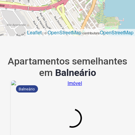
Leaflet
OpenStreetMap
OpenStreetMap
| ©
contributors
Apartamentos semelhantes
em
Balneário
Balneário