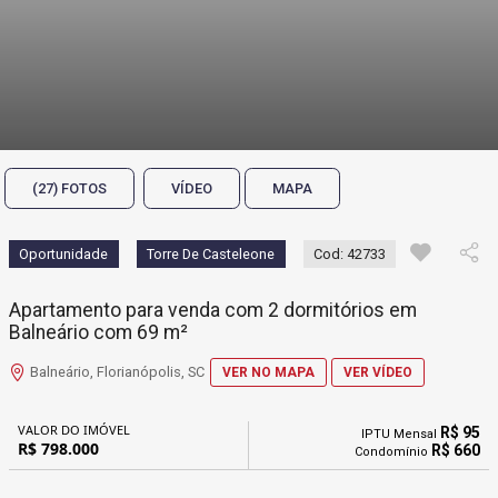
(27) FOTOS
VÍDEO
MAPA
Oportunidade
Torre De Casteleone
Cod: 42733
Apartamento para venda com 2 dormitórios em
Balneário com 69 m²
Balneário, Florianópolis, SC
VER NO MAPA
VER VÍDEO
VALOR DO IMÓVEL
R$ 95
IPTU Mensal
R$ 798.000
R$ 660
Condomínio