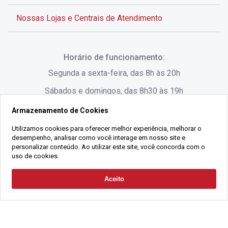
Nossas Lojas e Centrais de Atendimento
Rua Alves de Brito, 285 - Centro - Florianópolis - SC
Horário de funcionamento:
(48) 3028-8383
Segunda a sexta-feira, das 8h às 20h
Sábados e domingos, das 8h30 às 19h
Armazenamento de Cookies
Rua Lauro Linhares, 1080 - Trindade, Florianópolis -
SC
Utilizamos cookies para oferecer melhor experiência, melhorar o
desempenho, analisar como você interage em nosso site e
(48) 3220-1045
personalizar conteúdo. Ao utilizar este site, você concorda com o
uso de cookies.
2021 Copyright - Gralha Imóveis CRECI 008060/O - Todos os direitos
Aceito
Solicitar Contato
reservados
Alameda César Nascimento, 549, Salas 1, 2 e 3 -
Razão Social:
Gralha Administração e Locação de Imóveis LTDA -
Jurerê, - Florianópolis - SC
CNPJ:
18.091.083/0001-37
(48) 3220-1180