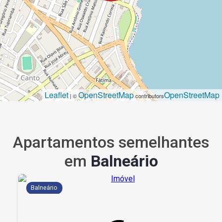
Leaflet
OpenStreetMap
OpenStreetMap
| ©
contributors
Apartamentos semelhantes
em
Balneário
Balneário