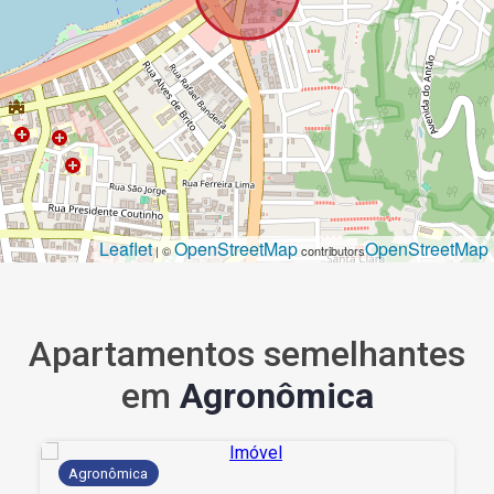
Leaflet
OpenStreetMap
OpenStreetMap
| ©
contributors
Apartamentos semelhantes
em
Agronômica
Agronômica