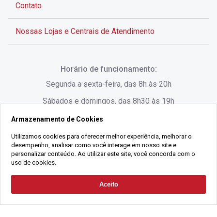
Contato
Nossas Lojas e Centrais de Atendimento
Rua Alves de Brito, 285 - Centro - Florianópolis - SC
Horário de funcionamento:
(48) 3028-8383
Segunda a sexta-feira, das 8h às 20h
Sábados e domingos, das 8h30 às 19h
Armazenamento de Cookies
Rua Lauro Linhares, 1080 - Trindade, Florianópolis -
SC
Utilizamos cookies para oferecer melhor experiência, melhorar o
desempenho, analisar como você interage em nosso site e
(48) 3220-1045
personalizar conteúdo. Ao utilizar este site, você concorda com o
uso de cookies.
2021 Copyright - Gralha Imóveis CRECI 008060/O - Todos os direitos
Aceito
Solicitar Contato
reservados
Alameda César Nascimento, 549, Salas 1, 2 e 3 -
Razão Social:
Gralha Administração e Locação de Imóveis LTDA -
Jurerê, - Florianópolis - SC
CNPJ:
18.091.083/0001-37