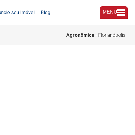
MENU
uncie seu Imóvel
Blog
A Imobiliária
Agronômica
- Florianópolis
Nossas Lojas
Trabalhe Conosco