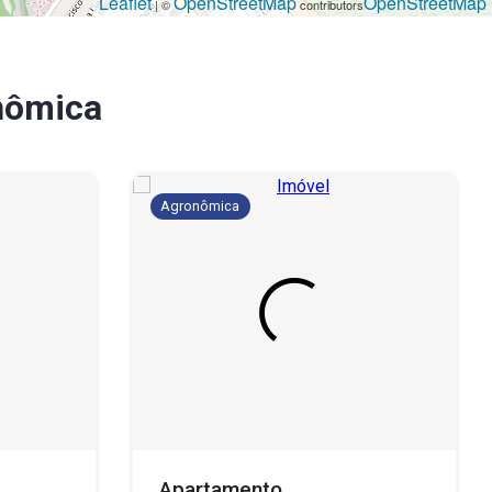
Leaflet
OpenStreetMap
OpenStreetMap
| ©
contributors
nômica
Agronômica
Apartamento