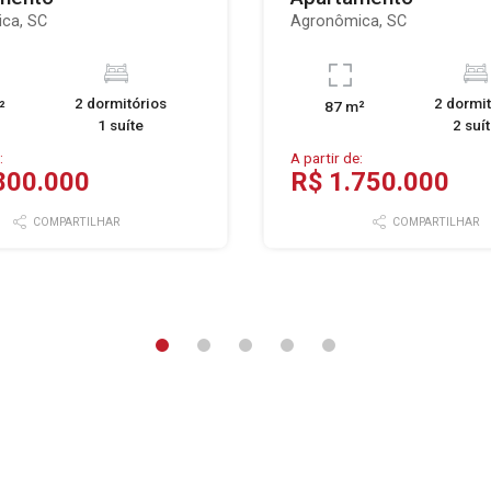
ca, SC
Agronômica, SC
2 dormitórios
2 dormit
²
87 m²
1 suíte
2 suí
:
A partir de:
800.000
R$ 1.750.000
COMPARTILHAR
COMPARTILHAR