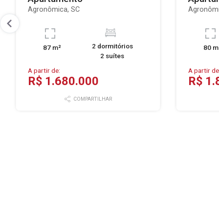
Agronômica, SC
Agronômi
2 dormitórios
87 m²
80 m
2 suítes
A partir de:
A partir de
R$ 1.680.000
R$ 1.
COMPARTILHAR