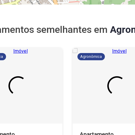
amentos semelhantes em
Agro
ca
Agronômica
mento
Apartamento