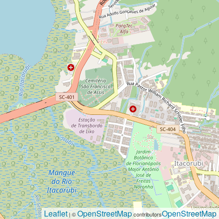
Leaflet
OpenStreetMap
OpenStreetMap
| ©
contributors