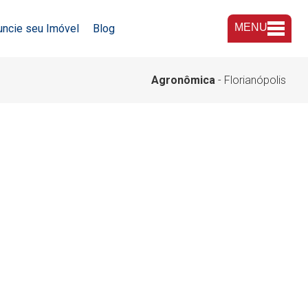
MENU
uncie seu Imóvel
Blog
A Imobiliária
Agronômica
- Florianópolis
Nossas Lojas
Trabalhe Conosco