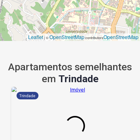
Leaflet
OpenStreetMap
OpenStreetMap
| ©
contributors
Apartamentos semelhantes
em
Trindade
Trindade