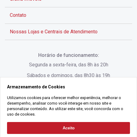
Contato
Nossas Lojas e Centrais de Atendimento
Rua Alves de Brito, 285 - Centro - Florianópolis - SC
Horário de funcionamento:
(48) 3028-8383
Segunda a sexta-feira, das 8h às 20h
Sábados e domingos, das 8h30 às 19h
Armazenamento de Cookies
Rua Lauro Linhares, 1080 - Trindade, Florianópolis -
SC
Utilizamos cookies para oferecer melhor experiência, melhorar o
desempenho, analisar como você interage em nosso site e
(48) 3220-1045
personalizar conteúdo. Ao utilizar este site, você concorda com o
uso de cookies.
2021 Copyright - Gralha Imóveis CRECI 008060/O - Todos os direitos
Aceito
Solicitar Contato
reservados
Alameda César Nascimento, 549, Salas 1, 2 e 3 -
Razão Social:
Gralha Administração e Locação de Imóveis LTDA -